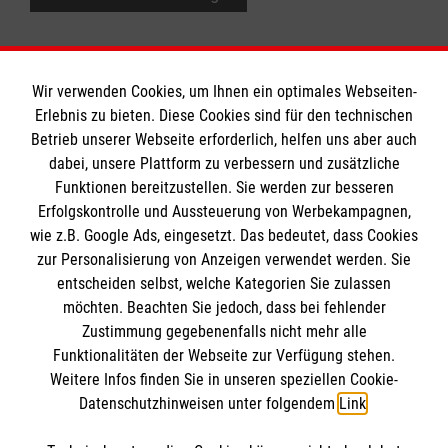
Wir verwenden Cookies, um Ihnen ein optimales Webseiten-
Erlebnis zu bieten. Diese Cookies sind für den technischen
Informationen
Betrieb unserer Webseite erforderlich, helfen uns aber auch
dabei, unsere Plattform zu verbessern und zusätzliche
Funktionen bereitzustellen. Sie werden zur besseren
Erfolgskontrolle und Aussteuerung von Werbekampagnen,
Impressum
wie z.B. Google Ads, eingesetzt. Das bedeutet, dass Cookies
Datenschutz
Die Malteser
zur Personalisierung von Anzeigen verwendet werden. Sie
Barrierefreiheit
entscheiden selbst, welche Kategorien Sie zulassen
Kontakt
möchten. Beachten Sie jedoch, dass bei fehlender
Malteser in Deutschland
Zustimmung gegebenenfalls nicht mehr alle
Malteserorden
Funktionalitäten der Webseite zur Verfügung stehen.
Spendenkonto
Weitere Infos finden Sie in unseren speziellen Cookie-
Sharepoint
Datenschutzhinweisen unter folgendem
Link
.
Empfänger: Malteser Hilfsdienst e.V.