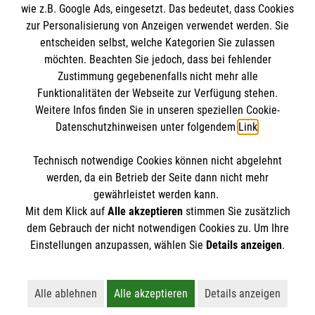
wie z.B. Google Ads, eingesetzt. Das bedeutet, dass Cookies
Datenschutz
Die Malteser
zur Personalisierung von Anzeigen verwendet werden. Sie
Barrierefreiheit
entscheiden selbst, welche Kategorien Sie zulassen
Kontakt
möchten. Beachten Sie jedoch, dass bei fehlender
Malteser in Deutschland
Zustimmung gegebenenfalls nicht mehr alle
Funktionalitäten der Webseite zur Verfügung stehen.
Malteserorden
Spendenkonto
Weitere Infos finden Sie in unseren speziellen Cookie-
Sharepoint
Datenschutzhinweisen unter folgendem
Link
.
Empfänger: Malteser Hilfsdienst e.V.
Technisch notwendige Cookies können nicht abgelehnt
IBAN: DE90 6005 0101 0001 2706 88
So finden Sie uns
werden, da ein Betrieb der Seite dann nicht mehr
BIC: SOLADEST600
gewährleistet werden kann.
Mit dem Klick auf
Alle akzeptieren
stimmen Sie zusätzlich
Ulmer Str. 231
dem Gebrauch der nicht notwendigen Cookies zu. Um Ihre
Der Malteser Hilfsdienst e.V. ist als eingetragene
Einstellungen anzupassen, wählen Sie
Details anzeigen
.
70327 Stuttgart
gemeinnützige Organisation von der Körperschaft- und
Gewerbesteuer befreit.
Alle ablehnen
Alle akzeptieren
Details anzeigen
Lehnt alle nicht-essentiellen Cookies ab
Akzeptiert alle Cookies einschließl
Öffnet detaillie