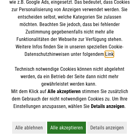
wie z.B. Google Ads, eingesetzt. Das bedeutet, dass Cookies
Datenschutz
Die Malteser
zur Personalisierung von Anzeigen verwendet werden. Sie
Barrierefreiheit
entscheiden selbst, welche Kategorien Sie zulassen
Kontakt
möchten. Beachten Sie jedoch, dass bei fehlender
Malteser in Deutschland
Zustimmung gegebenenfalls nicht mehr alle
Malteserorden
Funktionalitäten der Webseite zur Verfügung stehen.
Spendenkonto
Weitere Infos finden Sie in unseren speziellen Cookie-
Sharepoint
Datenschutzhinweisen unter folgendem
Link
.
Empfänger: Malteser Hilfsdienst e.V.
Technisch notwendige Cookies können nicht abgelehnt
IBAN: DE90 6005 0101 0001 2706 88
So finden Sie uns
werden, da ein Betrieb der Seite dann nicht mehr
BIC: SOLADEST600
gewährleistet werden kann.
Mit dem Klick auf
Alle akzeptieren
stimmen Sie zusätzlich
Ulmer Str. 231
dem Gebrauch der nicht notwendigen Cookies zu. Um Ihre
Der Malteser Hilfsdienst e.V. ist als eingetragene
Einstellungen anzupassen, wählen Sie
Details anzeigen
.
70327 Stuttgart
gemeinnützige Organisation von der Körperschaft- und
Gewerbesteuer befreit.
Alle ablehnen
Alle akzeptieren
Details anzeigen
Lehnt alle nicht-essentiellen Cookies ab
Akzeptiert alle Cookies einschließl
Öffnet detaillie