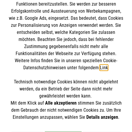
Funktionen bereitzustellen. Sie werden zur besseren
Erfolgskontrolle und Aussteuerung von Werbekampagnen,
Impressum
wie z.B. Google Ads, eingesetzt. Das bedeutet, dass Cookies
Datenschutz
Die Malteser
zur Personalisierung von Anzeigen verwendet werden. Sie
Kontakt
entscheiden selbst, welche Kategorien Sie zulassen
Barrierefreiheit
möchten. Beachten Sie jedoch, dass bei fehlender
Malteser in Deutschland
Zustimmung gegebenenfalls nicht mehr alle
Malteserorden
Funktionalitäten der Webseite zur Verfügung stehen.
Spendenkonto
Weitere Infos finden Sie in unseren speziellen Cookie-
Sharepoint
Datenschutzhinweisen unter folgendem
Link
.
Empfänger: Malteser Hilfsdienst e.V.
Technisch notwendige Cookies können nicht abgelehnt
Bank: Pax-Bank für Kirche und Caritas eG
So finden Sie uns
werden, da ein Betrieb der Seite dann nicht mehr
IBAN: DE03 3706 0120 1201 2040 18
gewährleistet werden kann.
Mit dem Klick auf
Alle akzeptieren
stimmen Sie zusätzlich
BIC: GENODED1PA7
Tribseer Damm 2
dem Gebrauch der nicht notwendigen Cookies zu. Um Ihre
online spenden
Der Malteser Hilfsdienst e.V. ist als eingetragene
Einstellungen anzupassen, wählen Sie
Details anzeigen
.
18439 Stralsund
gemeinnützige Organisation von der Körperschaft- und
Telefon: 03831 26 29 0