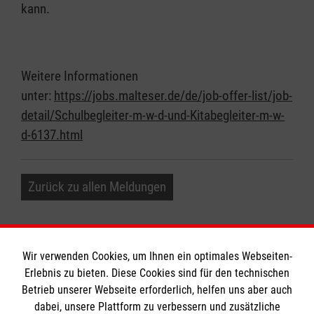
kann.
Weitere Informationen
unter:
https://jobs.malteser.de/de/job-offer-list/job-
detail/Schulbegleiter-m-w-d-und-Kitabegleiter-m-w-
d-6137.html
Zurück zu allen Meldungen
Wir verwenden Cookies, um Ihnen ein optimales Webseiten-
Erlebnis zu bieten. Diese Cookies sind für den technischen
Informationen
Betrieb unserer Webseite erforderlich, helfen uns aber auch
dabei, unsere Plattform zu verbessern und zusätzliche