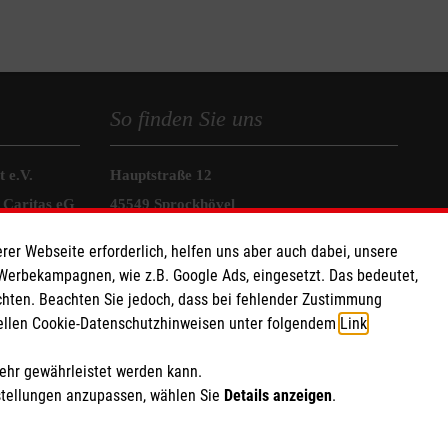
So finden Sie uns
 e.V.
Hauptstraße 12
 Caritas eG
45549 Sprockhövel
304
Telefon:
0800 100 41 04
rer Webseite erforderlich, helfen uns aber auch dabei, unsere
info.sprockhoevel@malteser.org
 Werbekampagnen, wie z.B. Google Ads, eingesetzt. Das bedeutet,
chten. Beachten Sie jedoch, dass bei fehlender Zustimmung
ziellen Cookie-Datenschutzhinweisen unter folgendem
Link
.
mehr gewährleistet werden kann.
stellungen anzupassen, wählen Sie
Details anzeigen
.