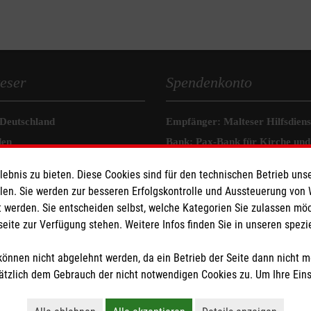
eser
Spendenkonto
 Deutschland
Empfänger: Malteser Hilfsdienst
den
Bank: Pax-Bank für Kirche und
IBAN: DE70370601201201206
bnis zu bieten. Diese Cookies sind für den technischen Betrieb unse
BIC: GENODED1PA7
llen. Sie werden zur besseren Erfolgskontrolle und Aussteuerung von
 werden. Sie entscheiden selbst, welche Kategorien Sie zulassen mö
seite zur Verfügung stehen. Weitere Infos finden Sie in unseren spe
önnen nicht abgelehnt werden, da ein Betrieb der Seite dann nicht 
tzlich dem Gebrauch der nicht notwendigen Cookies zu. Um Ihre Ein
tzige Organisation von der Körperschaft- und Gewerbesteuer befreit.