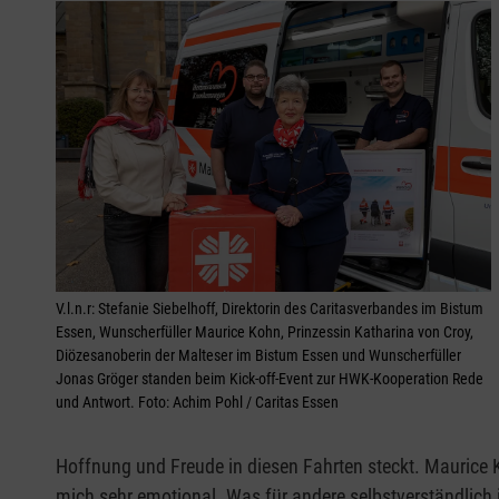
V.l.n.r: Stefanie Siebelhoff, Direktorin des Caritasverbandes im Bistum
Essen, Wunscherfüller Maurice Kohn, Prinzessin Katharina von Croy,
Diözesanoberin der Malteser im Bistum Essen und Wunscherfüller
Jonas Gröger standen beim Kick-off-Event zur HWK-Kooperation Rede
und Antwort. Foto: Achim Pohl / Caritas Essen
Hoffnung und Freude in diesen Fahrten steckt. Maurice Ko
mich sehr emotional. Was für andere selbstverständlich i