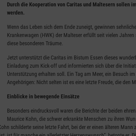
Durch die Kooperation von Caritas und Maltesern sollen 
werden.
Wenn das Leben sich dem Ende zuneigt, gewinnen sehnlich
Krankenwagen (HWK) der Malteser erfüllt seit vielen Jahre
diese besonderen Träume.
Jetzt unterstützt die Caritas im Bistum Essen dieses wunderb
Einladung zum Kick-off und informierten sich über die Initi
Unterstützung erhalten soll. Ein Tag am Meer, ein Besuch im
Angehörigen: Nicht selten ist es eine letzte Freude, die den 
Einblicke in bewegende Einsätze
Besonders eindrucksvoll waren die Berichte der beiden ehr
Maurice Kohn, die schwer erkrankte Menschen zu ihren Wunsc
hn schilderte seine letzte Fahrt, bei der er einen älteren Mann z
st, ist für manche ein allerletzter Herzenswunsch“, betonte er. 