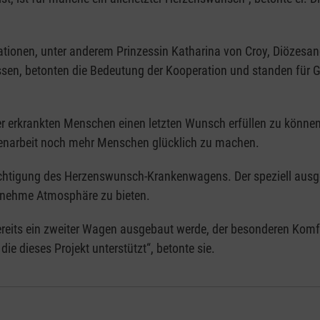
isationen, unter anderem Prinzessin Katharina von Croy, Diözesa
Essen, betonten die Bedeutung der Kooperation und standen für 
wer erkrankten Menschen einen letzten Wunsch erfüllen zu können.
enarbeit noch mehr Menschen glücklich zu machen.
ichtigung des Herzenswunsch-Krankenwagens. Der speziell ausg
enehme Atmosphäre zu bieten.
reits ein zweiter Wagen ausgebaut werde, der besonderen Komfor
ie dieses Projekt unterstützt“, betonte sie.