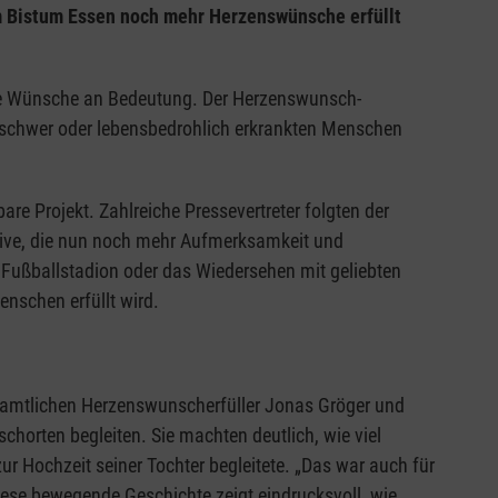
im Bistum Essen noch mehr Herzenswünsche erfüllt
e Wünsche an Bedeutung. Der Herzenswunsch-
n schwer oder lebensbedrohlich erkrankten Menschen
are Projekt. Zahlreiche Pressevertreter folgten der
ative, die nun noch mehr Aufmerksamkeit und
 Fußballstadion oder das Wiedersehen mit geliebten
Menschen erfüllt wird.
enamtlichen Herzenswunscherfüller Jonas Gröger und
horten begleiten. Sie machten deutlich, wie viel
ur Hochzeit seiner Tochter begleitete. „Das war auch für
Diese bewegende Geschichte zeigt eindrucksvoll, wie