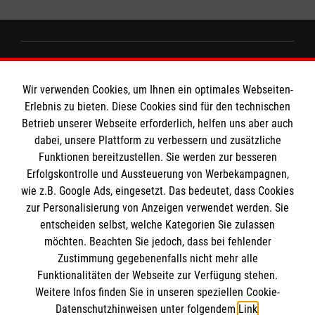
Informationen
Wir verwenden Cookies, um Ihnen ein optimales Webseiten-
Erlebnis zu bieten. Diese Cookies sind für den technischen
Impressum
Betrieb unserer Webseite erforderlich, helfen uns aber auch
dabei, unsere Plattform zu verbessern und zusätzliche
Datenschutz
Die Malteser
Funktionen bereitzustellen. Sie werden zur besseren
Kontakt
Erfolgskontrolle und Aussteuerung von Werbekampagnen,
wie z.B. Google Ads, eingesetzt. Das bedeutet, dass Cookies
Malteser in Deutschland
zur Personalisierung von Anzeigen verwendet werden. Sie
Malteserorden
Spendenkonto
entscheiden selbst, welche Kategorien Sie zulassen
Sharepoint
möchten. Beachten Sie jedoch, dass bei fehlender
Zustimmung gegebenenfalls nicht mehr alle
Empfänger: Malteser Hilfsdienst e.V.
Funktionalitäten der Webseite zur Verfügung stehen.
Weitere Infos finden Sie in unseren speziellen Cookie-
Bank: Pax-Bank für Kirche und Caritas eG
So finden Sie uns
Datenschutzhinweisen unter folgendem
Link
.