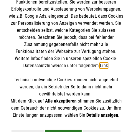
Funktionen bereitzustellen. Sie werden zur besseren
Kontakt
Erfolgskontrolle und Aussteuerung von Werbekampagnen,
wie z.B. Google Ads, eingesetzt. Das bedeutet, dass Cookies
Malteser in Deutschland
zur Personalisierung von Anzeigen verwendet werden. Sie
Malteserorden
Spendenkonto
entscheiden selbst, welche Kategorien Sie zulassen
Sharepoint
möchten. Beachten Sie jedoch, dass bei fehlender
Zustimmung gegebenenfalls nicht mehr alle
Empfänger: Malteser Hilfsdienst e.V.
Funktionalitäten der Webseite zur Verfügung stehen.
Weitere Infos finden Sie in unseren speziellen Cookie-
Bank: Pax-Bank für Kirche und Caritas eG
So finden Sie uns
Datenschutzhinweisen unter folgendem
Link
.
IBAN: DE70370601201201206304
BIC: GENODED1PA7
Technisch notwendige Cookies können nicht abgelehnt
Hauptstraße 12
Accordion 1
werden, da ein Betrieb der Seite dann nicht mehr
45549 Sprockhövel
gewährleistet werden kann.
Mit dem Klick auf
Alle akzeptieren
stimmen Sie zusätzlich
Telefon:
0800 100 41 04
dem Gebrauch der nicht notwendigen Cookies zu. Um Ihre
info.sprockhoevel@malteser.org
Der Malteser Hilfsdienst e.V. ist als eingetragene
Einstellungen anzupassen, wählen Sie
Details anzeigen
.
gemeinnützige Organisation von der Körperschaft- und
Gewerbesteuer befreit.