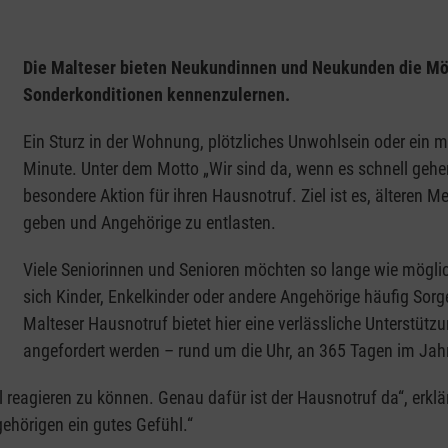
Die Malteser bieten Neukundinnen und Neukunden die Mögl
Sonderkonditionen kennenzulernen.
Ein Sturz in der Wohnung, plötzliches Unwohlsein oder ein med
Minute. Unter dem Motto „Wir sind da, wenn es schnell gehe
besondere Aktion für ihren Hausnotruf. Ziel ist es, älteren 
geben und Angehörige zu entlasten.
Viele Seniorinnen und Senioren möchten so lange wie mögli
sich Kinder, Enkelkinder oder andere Angehörige häufig Sorge
Malteser Hausnotruf bietet hier eine verlässliche Unterstütz
angefordert werden – rund um die Uhr, an 365 Tagen im Jahr
nell reagieren zu können. Genau dafür ist der Hausnotruf da“, er
gehörigen ein gutes Gefühl.“