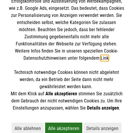
Erfolgskontrolle und Aussteuerung von Werbekampagnen,
Impressum
wie z.B. Google Ads, eingesetzt. Das bedeutet, dass Cookies
Datenschutz
Die Malteser
zur Personalisierung von Anzeigen verwendet werden. Sie
Barrierefreiheit
entscheiden selbst, welche Kategorien Sie zulassen
Kontakt
möchten. Beachten Sie jedoch, dass bei fehlender
Malteser in Deutschland
Zustimmung gegebenenfalls nicht mehr alle
Funktionalitäten der Webseite zur Verfügung stehen.
Malteserorden
Spendenkonto
Weitere Infos finden Sie in unseren speziellen Cookie-
Sharepoint
Datenschutzhinweisen unter folgendem
Link
.
Empfänger: Malteser Hilfsdienst e.V.
Technisch notwendige Cookies können nicht abgelehnt
Bank: Pax-Bank für Kirche und Caritas eG
So finden Sie uns
werden, da ein Betrieb der Seite dann nicht mehr
IBAN: DE78370601933090433171
gewährleistet werden kann.
Mit dem Klick auf
Alle akzeptieren
stimmen Sie zusätzlich
BIC: GENODED1PAX
Dörrwiese 6
dem Gebrauch der nicht notwendigen Cookies zu. Um Ihre
Der Malteser Hilfsdienst e.V. ist als eingetragene
Einstellungen anzupassen, wählen Sie
Details anzeigen
.
55471 Wüschheim
gemeinnützige Organisation von der Körperschaft- und
Telefon: 06761 7985
Gewerbesteuer befreit.
Email:
malteser.simmern@malteser.org
Alle ablehnen
Alle akzeptieren
Details anzeigen