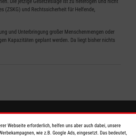
en. Die jetzige Gesetzeslage ist zu heterogen und nicht
es (ZSKG) und Rechtssicherheit für Helfende,
euung und Unterbringung großer Menschenmengen oder
en Kapazitäten geplant werden. Da liegt bisher nichts
So finden Sie uns
rer Webseite erforderlich, helfen uns aber auch dabei, unsere
 e.V.
Allee 9
 Werbekampagnen, wie z.B. Google Ads, eingesetzt. Das bedeutet,