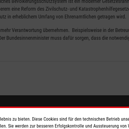
tliches Bevölkerungsschutzsystem ist ein moderner Gesetzesrahm
derem eine Reform des Zivilschutz- und Katastrophenhilfegesetz
hutz in erheblichem Umfang von Ehrenamtlichen getragen wird.
v mehr Verantwortung übernehmen. Beispielsweise in der Betr
 „Der Bundesinnenminister muss dafür sorgen, dass die notwendig
eser
Spendenkonto
bnis zu bieten. Diese Cookies sind für den technischen Betrieb unse
 Deutschland
Empfänger: Malteser Hilfsdienst
llen. Sie werden zur besseren Erfolgskontrolle und Aussteuerung von