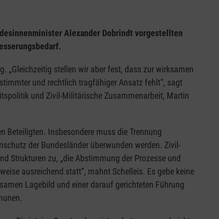
ndesinnenminister Alexander Dobrindt vorgestellten
besserungsbedarf.
. „Gleichzeitig stellen wir aber fest, dass zur wirksamen
timmter und rechtlich tragfähiger Ansatz fehlt“, sagt
itspolitik und Zivil-Militärische Zusammenarbeit, Martin
en Beteiligten. Insbesondere muss die Trennung
schutz der Bundesländer überwunden werden. Zivil-
und Strukturen zu, „die Abstimmung der Prozesse und
weise ausreichend statt“, mahnt Schelleis. Es gebe keine
nsamen Lagebild und einer darauf gerichteten Führung
mmunen.