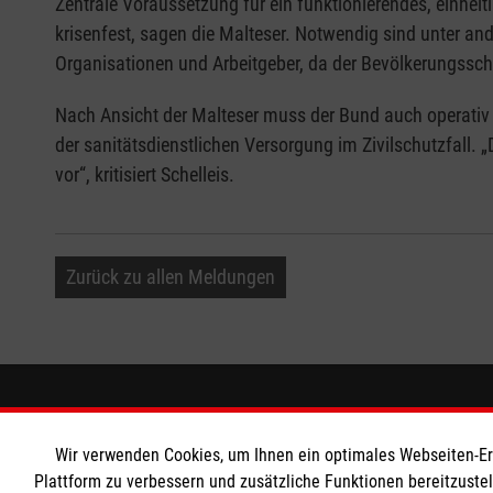
Zentrale Voraussetzung für ein funktionierendes, einhei
krisenfest, sagen die Malteser. Notwendig sind unter an
Organisationen und Arbeitgeber, da der Bevölkerungssc
Nach Ansicht der Malteser muss der Bund auch operati
der sanitätsdienstlichen Versorgung im Zivilschutzfall.
vor“, kritisiert Schelleis.
Zurück zu allen Meldungen
Informationen
Die Malt
Wir verwenden Cookies, um Ihnen ein optimales Webseiten-Erle
Impressum
Malteser in
Plattform zu verbessern und zusätzliche Funktionen bereitzuste