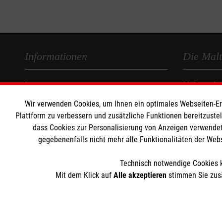
Informationen
Die Malt
Impressum
Malteser in
Datenschutz
Malteseror
Wir verwenden Cookies, um Ihnen ein optimales Webseiten-Erle
Barrierefreiheit
Sharepoint
Plattform zu verbessern und zusätzliche Funktionen bereitzuste
dass Cookies zur Personalisierung von Anzeigen verwendet
Kontakt
gegebenenfalls nicht mehr alle Funktionalitäten der Web
Technisch notwendige Cookies k
Mit dem Klick auf
Alle akzeptieren
stimmen Sie zusä
Der Malteser Hilfsdienst e.V. ist als eingetragene gemeinnü