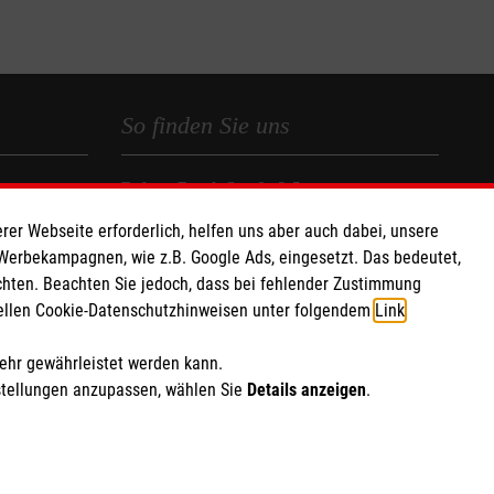
So finden Sie uns
Robert-Bosch-Straße 3-5
68723 Schwetzingen
rer Webseite erforderlich, helfen uns aber auch dabei, unsere
Telefon: 06202 5873679
 Werbekampagnen, wie z.B. Google Ads, eingesetzt. Das bedeutet,
chten. Beachten Sie jedoch, dass bei fehlender Zustimmung
Email:
Info.Schwetzingen@malteser.org
ziellen Cookie-Datenschutzhinweisen unter folgendem
Link
.
mehr gewährleistet werden kann.
stellungen anzupassen, wählen Sie
Details anzeigen
.
ich Marketing und Analyse
rte Cookie-Einstellungen