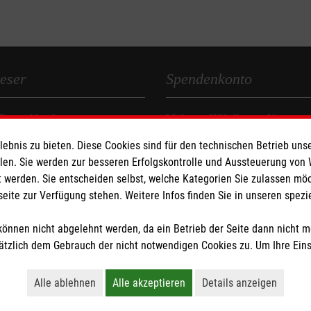
eser
Spendenkonto
 Deutschland
Malteser Hilfsdienst e.V.
den
DE77 6725 0020 0009 0593 93
bnis zu bieten. Diese Cookies sind für den technischen Betrieb unse
llen. Sie werden zur besseren Erfolgskontrolle und Aussteuerung von
SOLADES1HDB
 werden. Sie entscheiden selbst, welche Kategorien Sie zulassen mö
seite zur Verfügung stehen. Weitere Infos finden Sie in unseren spe
önnen nicht abgelehnt werden, da ein Betrieb der Seite dann nicht 
tzlich dem Gebrauch der nicht notwendigen Cookies zu. Um Ihre Ein
tzige Organisation von der Körperschaft- und Gewerbesteuer befreit.
Alle ablehnen
Alle akzeptieren
Details anzeigen
Lehnt alle nicht-essentiellen Cookies ab
Akzeptiert alle Cookies einschließl
Öffnet detaillie