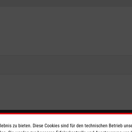
eser
Spendenkonto
bnis zu bieten. Diese Cookies sind für den technischen Betrieb unse