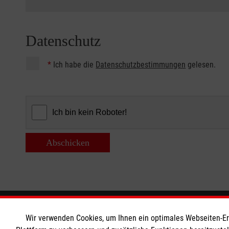
Datenschutz
*
Ich habe die
Datenschutzbestimmungen
gelesen.
Abschicken
Informationen
Die Malt
Wir verwenden Cookies, um Ihnen ein optimales Webseiten-Erle