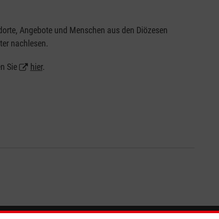
andorte, Angebote und Menschen aus den Diözesen
ter nachlesen.
en Sie
hier
.