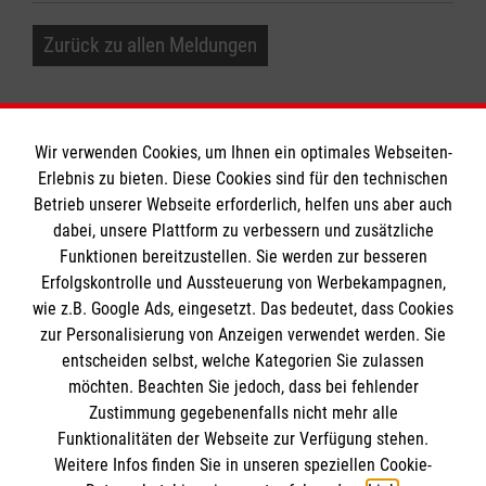
Zurück zu allen Meldungen
Wir verwenden Cookies, um Ihnen ein optimales Webseiten-
Erlebnis zu bieten. Diese Cookies sind für den technischen
Informationen
Betrieb unserer Webseite erforderlich, helfen uns aber auch
dabei, unsere Plattform zu verbessern und zusätzliche
Funktionen bereitzustellen. Sie werden zur besseren
Erfolgskontrolle und Aussteuerung von Werbekampagnen,
Impressum
wie z.B. Google Ads, eingesetzt. Das bedeutet, dass Cookies
Datenschutz
Die Malteser
zur Personalisierung von Anzeigen verwendet werden. Sie
Barrierefreiheit
entscheiden selbst, welche Kategorien Sie zulassen
Kontakt
möchten. Beachten Sie jedoch, dass bei fehlender
Malteser in Deutschland
Zustimmung gegebenenfalls nicht mehr alle
Malteserorden
Funktionalitäten der Webseite zur Verfügung stehen.
Spendenkonto
Weitere Infos finden Sie in unseren speziellen Cookie-
Sharepoint