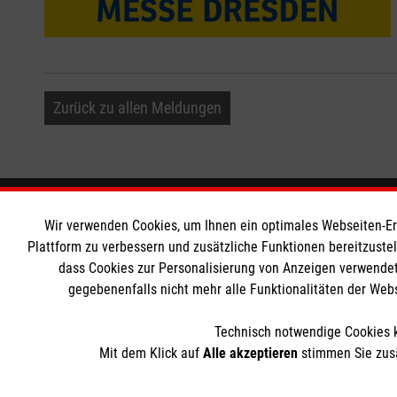
Zurück zu allen Meldungen
Informationen
Die Malt
Wir verwenden Cookies, um Ihnen ein optimales Webseiten-Erle
Plattform zu verbessern und zusätzliche Funktionen bereitzuste
dass Cookies zur Personalisierung von Anzeigen verwendet
Impressum
Malteser in
gegebenenfalls nicht mehr alle Funktionalitäten der Web
Datenschutz
Malteseror
Barrierefreiheit
Sharepoint
Technisch notwendige Cookies k
Kontakt
Mit dem Klick auf
Alle akzeptieren
stimmen Sie zusä
Der Malteser Hilfsdienst e.V. ist als eingetragene gemeinnü