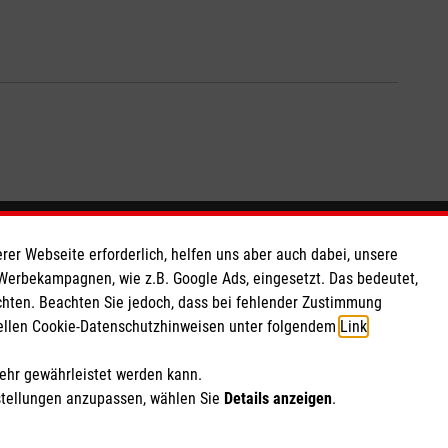
So finden Sie uns
rer Webseite erforderlich, helfen uns aber auch dabei, unsere
 Werbekampagnen, wie z.B. Google Ads, eingesetzt. Das bedeutet,
chten. Beachten Sie jedoch, dass bei fehlender Zustimmung
 e.V.
Leipziger Str. 102
ziellen Cookie-Datenschutzhinweisen unter folgendem
Link
.
 Caritas eG
04425 Taucha
260 11
mehr gewährleistet werden kann.
Email:
gliederung.taucha@malteser.org
stellungen anzupassen, wählen Sie
Details anzeigen
.