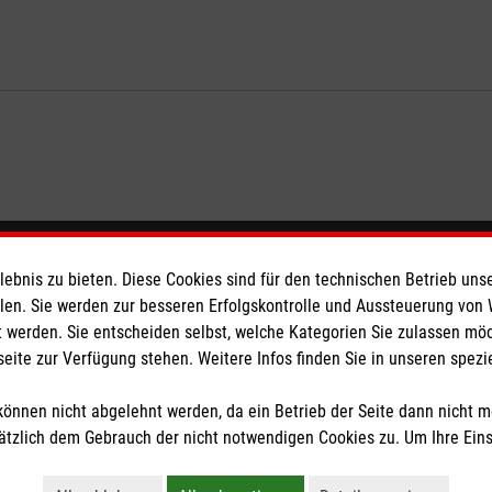
eser
Spendenkonto
bnis zu bieten. Diese Cookies sind für den technischen Betrieb unse
llen. Sie werden zur besseren Erfolgskontrolle und Aussteuerung von
 werden. Sie entscheiden selbst, welche Kategorien Sie zulassen mö
 Deutschland
Empfänger: Malteser Hilfsdienst
seite zur Verfügung stehen. Weitere Infos finden Sie in unseren spe
den
Bank: Pax-Bank für Kirche und
IBAN: DE26 3706 0120 1201 2
önnen nicht abgelehnt werden, da ein Betrieb der Seite dann nicht 
BIC: GENODED1PA7
tzlich dem Gebrauch der nicht notwendigen Cookies zu. Um Ihre Ein
tzige Organisation von der Körperschaft- und Gewerbesteuer befreit.