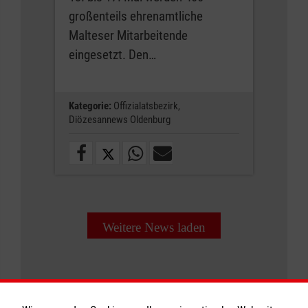
großenteils ehrenamtliche
Malteser Mitarbeitende
eingesetzt. Den…
Kategorie:
Offizialatsbezirk,
Diözesannews Oldenburg
Weitere News laden