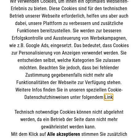
Wir verwenden Cookies, um Ihnen ein optimales Webseiten-
Erlebnis zu bieten. Diese Cookies sind für den technischen
Betrieb unserer Webseite erforderlich, helfen uns aber auch
Informationen
dabei, unsere Plattform zu verbessern und zusätzliche
Funktionen bereitzustellen. Sie werden zur besseren
Erfolgskontrolle und Aussteuerung von Werbekampagnen,
Impressum
wie z.B. Google Ads, eingesetzt. Das bedeutet, dass Cookies
Datenschutz
Die Malteser
zur Personalisierung von Anzeigen verwendet werden. Sie
Kontakt
entscheiden selbst, welche Kategorien Sie zulassen
möchten. Beachten Sie jedoch, dass bei fehlender
Malteser in Deutschland
Zustimmung gegebenenfalls nicht mehr alle
Funktionalitäten der Webseite zur Verfügung stehen.
Malteserorden
Spendenkonto
Weitere Infos finden Sie in unseren speziellen Cookie-
Sharepoint
Datenschutzhinweisen unter folgendem
Link
.
Empfänger: Malteser Hilfsdienst e.V.
Technisch notwendige Cookies können nicht abgelehnt
Bank: Pax-Bank eG
So finden Sie uns
werden, da ein Betrieb der Seite dann nicht mehr
IBAN: DE49370601201201225112
gewährleistet werden kann.
Mit dem Klick auf
Alle akzeptieren
stimmen Sie zusätzlich
BIC: GENODED1PAX