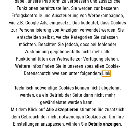
dabei, unsere Plattform zu verbessern und zusätzliche
Funktionen bereitzustellen. Sie werden zur besseren
Erfolgskontrolle und Aussteuerung von Werbekampagnen,
Impressum
wie z.B. Google Ads, eingesetzt. Das bedeutet, dass Cookies
Datenschutz
Die Malteser
zur Personalisierung von Anzeigen verwendet werden. Sie
Barrierefreiheit
entscheiden selbst, welche Kategorien Sie zulassen
Kontakt
möchten. Beachten Sie jedoch, dass bei fehlender
Malteser in Deutschland
Zustimmung gegebenenfalls nicht mehr alle
Malteserorden
Funktionalitäten der Webseite zur Verfügung stehen.
Spendenkonto
Weitere Infos finden Sie in unseren speziellen Cookie-
Sharepoint
Datenschutzhinweisen unter folgendem
Link
.
Empfänger: Malteser Hilfsdienst e.V.
Technisch notwendige Cookies können nicht abgelehnt
Bank: Pax-Bank für Kirche und Caritas eG
So finden Sie uns
werden, da ein Betrieb der Seite dann nicht mehr
IBAN: DE61370601933080433068
gewährleistet werden kann.
Mit dem Klick auf
Alle akzeptieren
stimmen Sie zusätzlich
BIC: GENODED1PAX
Donatusstr. 38
dem Gebrauch der nicht notwendigen Cookies zu. Um Ihre
Der Malteser Hilfsdienst e.V. ist als eingetragene
Einstellungen anzupassen, wählen Sie
Details anzeigen
.
66740 Saarlouis
gemeinnützige Organisation von der Körperschaft- und
Telefon: 06831 86244