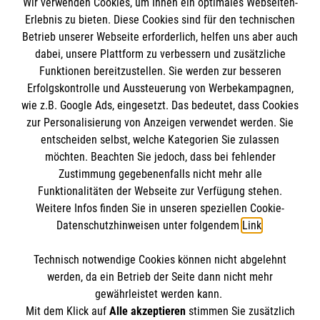
Wir verwenden Cookies, um Ihnen ein optimales Webseiten-
Erlebnis zu bieten. Diese Cookies sind für den technischen
Informationen
Betrieb unserer Webseite erforderlich, helfen uns aber auch
dabei, unsere Plattform zu verbessern und zusätzliche
Funktionen bereitzustellen. Sie werden zur besseren
Erfolgskontrolle und Aussteuerung von Werbekampagnen,
Impressum
wie z.B. Google Ads, eingesetzt. Das bedeutet, dass Cookies
Datenschutz
Die Malteser
zur Personalisierung von Anzeigen verwendet werden. Sie
Barrierefreiheit
entscheiden selbst, welche Kategorien Sie zulassen
Kontakt
möchten. Beachten Sie jedoch, dass bei fehlender
Malteser in Deutschland
Zustimmung gegebenenfalls nicht mehr alle
Malteserorden
Funktionalitäten der Webseite zur Verfügung stehen.
Spendenkonto
Weitere Infos finden Sie in unseren speziellen Cookie-
Sharepoint
Datenschutzhinweisen unter folgendem
Link
.
Empfänger: Malteser Hilfsdienst e.V.
Technisch notwendige Cookies können nicht abgelehnt
Bank: Pax-Bank für Kirche und Caritas eG
So finden Sie uns
werden, da ein Betrieb der Seite dann nicht mehr
IBAN: DE61370601933080433068
gewährleistet werden kann.
Mit dem Klick auf
Alle akzeptieren
stimmen Sie zusätzlich
BIC: GENODED1PAX