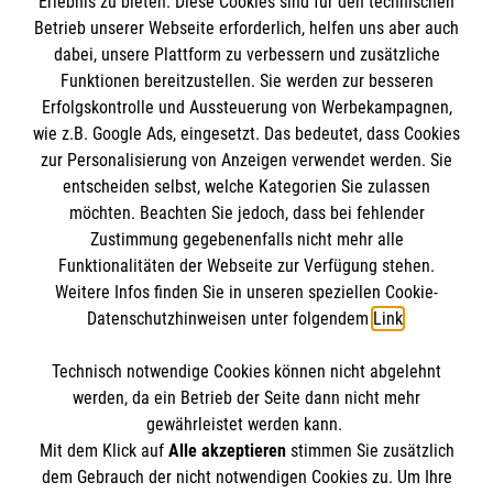
Erlebnis zu bieten. Diese Cookies sind für den technischen
Betrieb unserer Webseite erforderlich, helfen uns aber auch
Informationen
dabei, unsere Plattform zu verbessern und zusätzliche
Funktionen bereitzustellen. Sie werden zur besseren
Erfolgskontrolle und Aussteuerung von Werbekampagnen,
Impressum
wie z.B. Google Ads, eingesetzt. Das bedeutet, dass Cookies
Datenschutz
Die Malteser
zur Personalisierung von Anzeigen verwendet werden. Sie
Barrierefreiheit
entscheiden selbst, welche Kategorien Sie zulassen
Kontakt
möchten. Beachten Sie jedoch, dass bei fehlender
Malteser in Deutschland
Zustimmung gegebenenfalls nicht mehr alle
Funktionalitäten der Webseite zur Verfügung stehen.
Malteserorden
Spendenkonto
Weitere Infos finden Sie in unseren speziellen Cookie-
Sharepoint
Datenschutzhinweisen unter folgendem
Link
.
Empfänger: Malteser Hilfsdienst e.V.
Technisch notwendige Cookies können nicht abgelehnt
Bank: Pax-Bank für Kirche und Caritas eG
So finden Sie uns
werden, da ein Betrieb der Seite dann nicht mehr
IBAN: DE52 3706 0193 3000 4330 62
gewährleistet werden kann.
Mit dem Klick auf
Alle akzeptieren
stimmen Sie zusätzlich
BIC: GENODED1PAX
Hüttenstr. 1
dem Gebrauch der nicht notwendigen Cookies zu. Um Ihre
Der Malteser Hilfsdienst e.V. ist als eingetragene