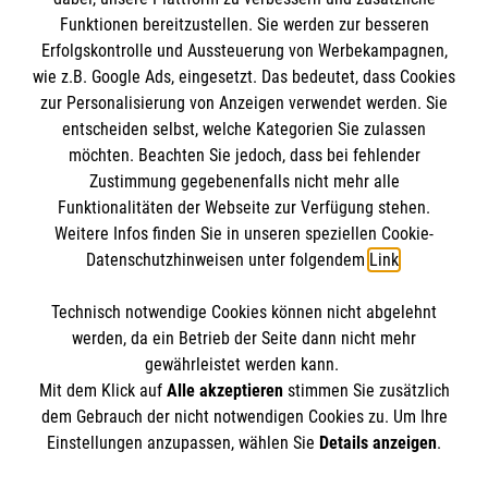
Funktionen bereitzustellen. Sie werden zur besseren
Erfolgskontrolle und Aussteuerung von Werbekampagnen,
Impressum
wie z.B. Google Ads, eingesetzt. Das bedeutet, dass Cookies
Datenschutz
Die Malteser
zur Personalisierung von Anzeigen verwendet werden. Sie
Barrierefreiheit
entscheiden selbst, welche Kategorien Sie zulassen
Kontakt
möchten. Beachten Sie jedoch, dass bei fehlender
Malteser in Deutschland
Zustimmung gegebenenfalls nicht mehr alle
Malteserorden
Funktionalitäten der Webseite zur Verfügung stehen.
Spendenkonto
Weitere Infos finden Sie in unseren speziellen Cookie-
Sharepoint
Datenschutzhinweisen unter folgendem
Link
.
Empfänger: Malteser Hilfsdienst e.V.
Technisch notwendige Cookies können nicht abgelehnt
Bank: Pax-Bank für Kirche und Caritas eG
So finden Sie uns
werden, da ein Betrieb der Seite dann nicht mehr
IBAN: DE52 3706 0193 3000 4330 62
gewährleistet werden kann.
Mit dem Klick auf
Alle akzeptieren
stimmen Sie zusätzlich
BIC: GENODED1PAX
Hüttenstr. 1
dem Gebrauch der nicht notwendigen Cookies zu. Um Ihre
Der Malteser Hilfsdienst e.V. ist als eingetragene
Einstellungen anzupassen, wählen Sie
Details anzeigen
.
66115 Saarbrücken
gemeinnützige Organisation von der Körperschaft- und
Telefon: 0681 935 2006