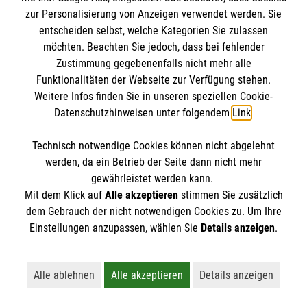
Datenschutz
Die Malteser
zur Personalisierung von Anzeigen verwendet werden. Sie
Barrierefreiheit
entscheiden selbst, welche Kategorien Sie zulassen
Kontakt
möchten. Beachten Sie jedoch, dass bei fehlender
Malteser in Deutschland
Zustimmung gegebenenfalls nicht mehr alle
Malteserorden
Funktionalitäten der Webseite zur Verfügung stehen.
Spendenkonto
Weitere Infos finden Sie in unseren speziellen Cookie-
Sharepoint
Datenschutzhinweisen unter folgendem
Link
.
Malteser Hilfsdienst e.V.
Technisch notwendige Cookies können nicht abgelehnt
Pax-Bank für Kirche und Caritas eG
So finden Sie uns
werden, da ein Betrieb der Seite dann nicht mehr
IBAN: DE60 3706 0193 4000 8000 29
gewährleistet werden kann.
Mit dem Klick auf
Alle akzeptieren
stimmen Sie zusätzlich
BIC / S.W.I.F.T: GENODED1PAX
Eisenstraße 2-4 (Haus 1)
dem Gebrauch der nicht notwendigen Cookies zu. Um Ihre
Der Malteser Hilfsdienst e.V. ist als eingetragene
Einstellungen anzupassen, wählen Sie
Details anzeigen
.
65428 Rüsselsheim
gemeinnützige Organisation von der Körperschaft- und
Telefon:
06142 54449
Gewerbesteuer befreit.
E-Mail:
ruesselsheim@malteser.org
Alle ablehnen
Alle akzeptieren
Details anzeigen
Lehnt alle nicht-essentiellen Cookies ab
Akzeptiert alle Cookies einschließl
Öffnet detaillie