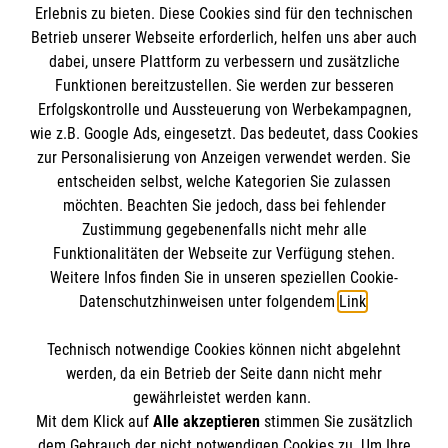
Erlebnis zu bieten. Diese Cookies sind für den technischen
Betrieb unserer Webseite erforderlich, helfen uns aber auch
dabei, unsere Plattform zu verbessern und zusätzliche
Funktionen bereitzustellen. Sie werden zur besseren
Erfolgskontrolle und Aussteuerung von Werbekampagnen,
Informationen
wie z.B. Google Ads, eingesetzt. Das bedeutet, dass Cookies
zur Personalisierung von Anzeigen verwendet werden. Sie
entscheiden selbst, welche Kategorien Sie zulassen
Impressum
möchten. Beachten Sie jedoch, dass bei fehlender
Datenschutz
Die Malteser
Zustimmung gegebenenfalls nicht mehr alle
Funktionalitäten der Webseite zur Verfügung stehen.
Barrierefreiheit
Weitere Infos finden Sie in unseren speziellen Cookie-
Kontakt
Datenschutzhinweisen unter folgendem
Link
.
Malteser in Deutschland
Malteserorden
Technisch notwendige Cookies können nicht abgelehnt
Sharepoint
So finden Sie uns
werden, da ein Betrieb der Seite dann nicht mehr
gewährleistet werden kann.
Mit dem Klick auf
Alle akzeptieren
stimmen Sie zusätzlich
Graf-Bentzel-Straße 84
dem Gebrauch der nicht notwendigen Cookies zu. Um Ihre