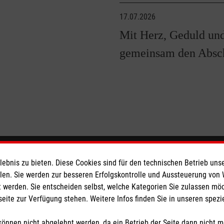
17.07.2026
Mit Herz, Geduld und
gemeinsam den Absch
eser
Spendenkonto
bnis zu bieten. Diese Cookies sind für den technischen Betrieb unse
llen. Sie werden zur besseren Erfolgskontrolle und Aussteuerung von
 werden. Sie entscheiden selbst, welche Kategorien Sie zulassen mö
 Deutschland
Empfänger: Malteser Hilfsdienst
seite zur Verfügung stehen. Weitere Infos finden Sie in unseren spe
den
IBAN: DE28 3706 0120 1201 2
BIC: GENODED1PA7
önnen nicht abgelehnt werden, da ein Betrieb der Seite dann nicht 