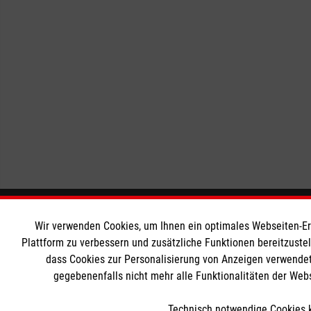
Informationen
Die Malt
Wir verwenden Cookies, um Ihnen ein optimales Webseiten-Erle
Plattform zu verbessern und zusätzliche Funktionen bereitzuste
dass Cookies zur Personalisierung von Anzeigen verwendet
Impressum
Malteser in
gegebenenfalls nicht mehr alle Funktionalitäten der Web
Datenschutz
Malteseror
Kontakt
Sharepoint
Technisch notwendige Cookies k