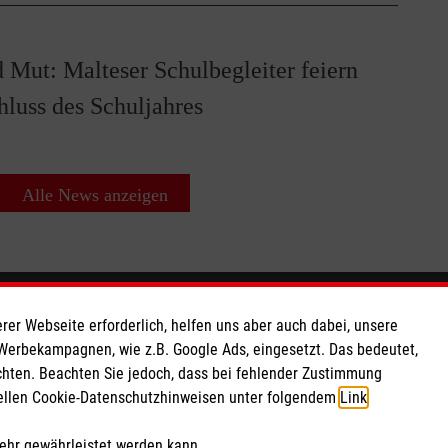
 Mut: Malteser Schulbegleiter feiern
luss des Schuljahres
Alle News anzeigen
So finden Sie uns
rer Webseite erforderlich, helfen uns aber auch dabei, unsere
 Werbekampagnen, wie z.B. Google Ads, eingesetzt. Das bedeutet,
chten. Beachten Sie jedoch, dass bei fehlender Zustimmung
 e.V.
Konrad-Adenauer-Straße 22
ziellen Cookie-Datenschutzhinweisen unter folgendem
Link
.
168 57
33397 Rietberg
Telefon: 05244 9274020
mehr gewährleistet werden kann.