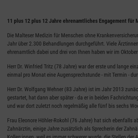
11 plus 12 plus 12 Jahre ehrenamtliches Engagement für
Die Malteser Medizin für Menschen ohne Krankenversicherung
Jahr über 2.300 Behandlungen durchgeführt. Viele Ärztinnen
ehrenamtlich dabei und drei von Ihnen haben wir im Oktober
Herr Dr. Winfried Tritz (78 Jahre) war der erste und lange e
einmal pro Monat eine Augensprechstunde - mit Termin - dur
Herr Dr. Wolfgang Wehner (83 Jahre) ist im Jahr 2013 zunäc
gestartet, hat dann aber später - da er in beiden Fachrichtu
und war dort zuletzt noch regelmäßig alle fünf bis sechs Wo
Frau Eleonore Höhler-Rokohl (76 Jahre) hat sich ebenfalls a
Zahnärztin, einige Jahre zusätzlich als Sprecherin der Zahnär
Kolleg:innen, weil es immer schwerer wurde, die Stellen der