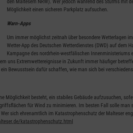
den Maltesern NRW). Wer jedoch während des Sturms mit de
Möglichkeit einen sicheren Parkplatz aufsuchen.
Warn-Apps
Um immer möglichst zeitnah über besondere Wetterlagen im B
Wetter-App des Deutschen Wetterdienstes (DWD) auf dem Hand
Kampagne des nordrhein-westfälischen Innenministeriums e
dem uns Extremwettereignisse in Zukunft immer häufiger betref
s ein Bewusstsein dafür schaffen, wie man sich bei verschieden
ne Möglichkeit besteht, ein stabiles Gebäude aufzusuchen, sofer
riffsflächen für Wind zu minimieren. Im besten Fall solle man 
Wer sich ehrenamtlich im Katastrophenschutz der Malteser enga
lteser.de/katastrophenschutz.html