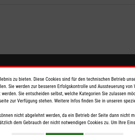
eser
Spendenkonto
bnis zu bieten. Diese Cookies sind für den technischen Betrieb unse
 Deutschland
Empfänger: Malteser Hilfsdienst
llen. Sie werden zur besseren Erfolgskontrolle und Aussteuerung von
 werden. Sie entscheiden selbst, welche Kategorien Sie zulassen mö
den
Bank: Pax-Bank für Kirche und
seite zur Verfügung stehen. Weitere Infos finden Sie in unseren spe
IBAN: DE90 3706 0120 1201 2
BIC: GENODED1PA7
önnen nicht abgelehnt werden, da ein Betrieb der Seite dann nicht 
tzlich dem Gebrauch der nicht notwendigen Cookies zu. Um Ihre Ein