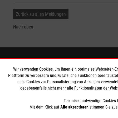
Zurück zu allen Meldungen
Nach oben
Informationen
Die Malt
Wir verwenden Cookies, um Ihnen ein optimales Webseiten-Erle
Impressum
Malteser in
Plattform zu verbessern und zusätzliche Funktionen bereitzuste
dass Cookies zur Personalisierung von Anzeigen verwendet
Datenschutz
Malteseror
gegebenenfalls nicht mehr alle Funktionalitäten der Web
Barrierefreiheit
Sharepoint
Kontakt
Technisch notwendige Cookies k
Ansprechpersonen
Mit dem Klick auf
Alle akzeptieren
stimmen Sie zusä