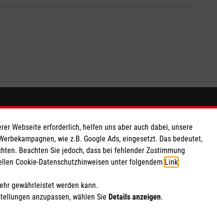
So finden Sie uns
rer Webseite erforderlich, helfen uns aber auch dabei, unsere
 e.V.
Venloer Straße 144
 Werbekampagnen, wie z.B. Google Ads, eingesetzt. Das bedeutet,
chten. Beachten Sie jedoch, dass bei fehlender Zustimmung
 Caritas eG
50259 Pulheim
ziellen Cookie-Datenschutzhinweisen unter folgendem
Link
.
100 18
Telefon:
02238 3025500
rheinland.west@malteser.org
mehr gewährleistet werden kann.
stellungen anzupassen, wählen Sie
Details anzeigen
.