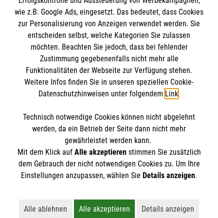
Erfolgskontrolle und Aussteuerung von Werbekampagnen,
Impressum
wie z.B. Google Ads, eingesetzt. Das bedeutet, dass Cookies
Datenschutz
Die Malteser
zur Personalisierung von Anzeigen verwendet werden. Sie
Kontakt
entscheiden selbst, welche Kategorien Sie zulassen
möchten. Beachten Sie jedoch, dass bei fehlender
Malteser in Deutschland
Zustimmung gegebenenfalls nicht mehr alle
Malteserorden
Funktionalitäten der Webseite zur Verfügung stehen.
Spendenkonto
Weitere Infos finden Sie in unseren speziellen Cookie-
Sharepoint
Datenschutzhinweisen unter folgendem
Link
.
Empfänger: Malteser Hilfsdienst e.V.
Technisch notwendige Cookies können nicht abgelehnt
Bank: Pax-Bank
So finden Sie uns
werden, da ein Betrieb der Seite dann nicht mehr
IBAN: DE60370601201201206290
gewährleistet werden kann.
Mit dem Klick auf
Alle akzeptieren
stimmen Sie zusätzlich
BIC: GENODED1PA7
Zum Lohr 29
dem Gebrauch der nicht notwendigen Cookies zu. Um Ihre
Der Malteser Hilfsdienst e.V. ist als eingetragene
Einstellungen anzupassen, wählen Sie
Details anzeigen
.
46459 Rees
gemeinnützige Organisation von der Körperschaft- und
Telefon: 02850 7826
Gewerbesteuer befreit.
thomas.angenendt@malteser.org
Alle ablehnen
Alle akzeptieren
Details anzeigen
Lehnt alle nicht-essentiellen Cookies ab
Akzeptiert alle Cookies einschließl
Öffnet detaillie