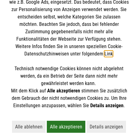
wie z.B. Google Ads, eingesetzt. Das bedeutet, dass Cookies
Datenschutz
Die Malteser
zur Personalisierung von Anzeigen verwendet werden. Sie
Kontakt
entscheiden selbst, welche Kategorien Sie zulassen
möchten. Beachten Sie jedoch, dass bei fehlender
Malteser in Deutschland
Zustimmung gegebenenfalls nicht mehr alle
Malteserorden
Funktionalitäten der Webseite zur Verfügung stehen.
Spendenkonto
Weitere Infos finden Sie in unseren speziellen Cookie-
Sharepoint
Datenschutzhinweisen unter folgendem
Link
.
Empfänger: Malteser Hilfsdienst e.V.
Technisch notwendige Cookies können nicht abgelehnt
Bank: Pax-Bank
So finden Sie uns
werden, da ein Betrieb der Seite dann nicht mehr
IBAN: DE60370601201201206290
gewährleistet werden kann.
Mit dem Klick auf
Alle akzeptieren
stimmen Sie zusätzlich
BIC: GENODED1PA7
Zum Lohr 29
dem Gebrauch der nicht notwendigen Cookies zu. Um Ihre
Der Malteser Hilfsdienst e.V. ist als eingetragene
Einstellungen anzupassen, wählen Sie
Details anzeigen
.
46459 Rees
gemeinnützige Organisation von der Körperschaft- und
Telefon: 02850 7826
Gewerbesteuer befreit.
thomas.angenendt@malteser.org
Alle ablehnen
Alle akzeptieren
Details anzeigen
Lehnt alle nicht-essentiellen Cookies ab
Akzeptiert alle Cookies einschließl
Öffnet detaillie