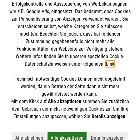
Erfolgskontrolle und Aussteuerung von Werbekampagnen,
Impressum
wie z.B. Google Ads, eingesetzt. Das bedeutet, dass Cookies
Datenschutz
Die Malteser
zur Personalisierung von Anzeigen verwendet werden. Sie
Barrierefreiheit
entscheiden selbst, welche Kategorien Sie zulassen
Kontakt
möchten. Beachten Sie jedoch, dass bei fehlender
Malteser in Deutschland
Zustimmung gegebenenfalls nicht mehr alle
Funktionalitäten der Webseite zur Verfügung stehen.
Malteserorden
Spendenkonto
Weitere Infos finden Sie in unseren speziellen Cookie-
Sharepoint
Datenschutzhinweisen unter folgendem
Link
.
Empfänger: Malteser Hilfsdienst e.V.
Technisch notwendige Cookies können nicht abgelehnt
Bank: Pax-Bank für Kirche und Caritas eG
So finden Sie uns
werden, da ein Betrieb der Seite dann nicht mehr
IBAN: DE41 3706 0193 3070 4330 19
gewährleistet werden kann.
Mit dem Klick auf
Alle akzeptieren
stimmen Sie zusätzlich
BIC: GENODED1PAX
Im Eisengraben 25
dem Gebrauch der nicht notwendigen Cookies zu. Um Ihre
Der Malteser Hilfsdienst e.V. ist als eingetragene
Einstellungen anzupassen, wählen Sie
Details anzeigen
.
66287 Quierschied
gemeinnützige Organisation von der Körperschaft- und
Gewerbesteuer befreit.
Alle ablehnen
Alle akzeptieren
Details anzeigen