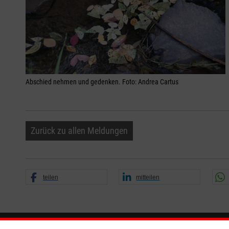
Abschied nehmen und gedenken. Foto: Andrea Cartus
Zurück zu allen Meldungen
teilen
mitteilen