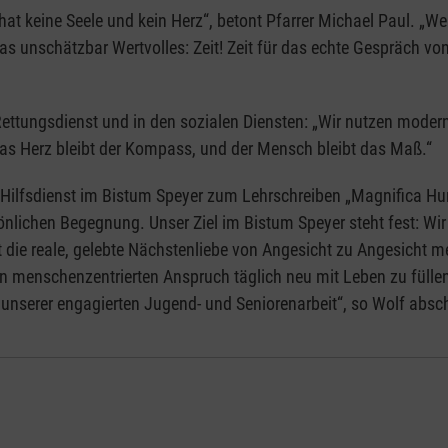
r hat keine Seele und kein Herz“, betont Pfarrer Michael Paul. „
unschätzbar Wertvolles: Zeit! Zeit für das echte Gespräch von 
 Rettungsdienst und in den sozialen Diensten: „Wir nutzen moder
as Herz bleibt der Kompass, und der Mensch bleibt das Maß.“
r Hilfsdienst im Bistum Speyer zum Lehrschreiben „Magnifica H
sönlichen Begegnung. Unser Ziel im Bistum Speyer steht fest: W
 die reale, gelebte Nächstenliebe von Angesicht zu Angesicht m
esen menschenzentrierten Anspruch täglich neu mit Leben zu füll
in unserer engagierten Jugend- und Seniorenarbeit“, so Wolf abs