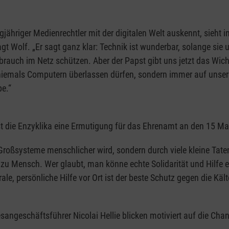
angjähriger Medienrechtler mit der digitalen Welt auskennt, sieh
agt Wolf. „Er sagt ganz klar: Technik ist wunderbar, solange si
brauch im Netz schützen. Aber der Papst gibt uns jetzt das Wich
niemals Computern überlassen dürfen, sondern immer auf unser
e.“
 ist die Enzyklika eine Ermutigung für das Ehrenamt an den 15 M
roßsysteme menschlicher wird, sondern durch viele kleine Taten 
h zu Mensch. Wer glaubt, man könne echte Solidarität und Hilfe
ale, persönliche Hilfe vor Ort ist der beste Schutz gegen die Kälte 
ngeschäftsführer Nicolai Hellie blicken motiviert auf die Chance