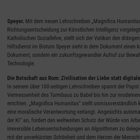
Speyer.
Mit dem neuen Lehrschreiben „Magnifica Humanitas“
Richtungsentscheidung zur Künstlichen Intelligenz vorgel
Katholischen Soziallehre, stellt sich der Vatikan den drängen
Hilfsdienst im Bistum Speyer sieht in dem Dokument einen k
Dokument, sondern ein zukunftsgewandter Aufruf zur Bewa
Technologie.
Die Botschaft aus Rom: Zivilisation der Liebe statt digita
In seinem über 100-seitigen Lehrschreiben spannt der Papst
Vermessenheit des Turmbaus zu Babel bis hin zur modernen Ve
errichten. „Magnifica Humanitas“ stellt unmissverständlich 
eine moralische Verantwortung verlangt. Angesichts automa
der KI“ an, fordert den weltweiten Schutz der Würde von Arbeit
irreversible Lebensentscheidungen an Algorithmen zu delegier
mit der unverkürzten Schönheit und dem Herzen der Menschl