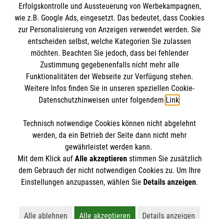
Erfolgskontrolle und Aussteuerung von Werbekampagnen,
Impressum
wie z.B. Google Ads, eingesetzt. Das bedeutet, dass Cookies
Datenschutz
Die Malteser
zur Personalisierung von Anzeigen verwendet werden. Sie
Barrierefreiheit
entscheiden selbst, welche Kategorien Sie zulassen
Kontakt
möchten. Beachten Sie jedoch, dass bei fehlender
Malteser in Deutschland
Zustimmung gegebenenfalls nicht mehr alle
Malteserorden
Funktionalitäten der Webseite zur Verfügung stehen.
Spendenkonto
Weitere Infos finden Sie in unseren speziellen Cookie-
Sharepoint
Datenschutzhinweisen unter folgendem
Link
.
Empfänger: Malteser Hilfsdienst e.V.
Technisch notwendige Cookies können nicht abgelehnt
Bank: Pax-Bank
So finden Sie uns
werden, da ein Betrieb der Seite dann nicht mehr
IBAN: DE26 3706 0120 1201 2260 11
gewährleistet werden kann.
Mit dem Klick auf
Alle akzeptieren
stimmen Sie zusätzlich
BIC: GENODED1PA7
Thomas-Mann Straße 12
dem Gebrauch der nicht notwendigen Cookies zu. Um Ihre
Der Malteser Hilfsdienst e.V. ist als eingetragene
Einstellungen anzupassen, wählen Sie
Details anzeigen
.
08523 Plauen
gemeinnützige Organisation von der Körperschaft- und
Telefon:
03741 146865
Gewerbesteuer befreit.
Email:
Gabriele.Munser@malteser.org
Alle ablehnen
Alle akzeptieren
Details anzeigen