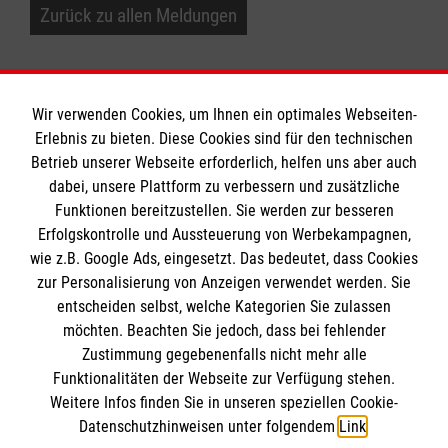
Zurück zu allen Meldungen
Wir verwenden Cookies, um Ihnen ein optimales Webseiten-
Erlebnis zu bieten. Diese Cookies sind für den technischen
Informationen
Betrieb unserer Webseite erforderlich, helfen uns aber auch
dabei, unsere Plattform zu verbessern und zusätzliche
Funktionen bereitzustellen. Sie werden zur besseren
Erfolgskontrolle und Aussteuerung von Werbekampagnen,
Impressum
wie z.B. Google Ads, eingesetzt. Das bedeutet, dass Cookies
Datenschutz
Die Malteser
zur Personalisierung von Anzeigen verwendet werden. Sie
Barrierefreiheit
entscheiden selbst, welche Kategorien Sie zulassen
Kontakt
möchten. Beachten Sie jedoch, dass bei fehlender
Malteser in Deutschland
Zustimmung gegebenenfalls nicht mehr alle
Malteserorden
Funktionalitäten der Webseite zur Verfügung stehen.
Spendenkonto
Weitere Infos finden Sie in unseren speziellen Cookie-
Sharepoint
Datenschutzhinweisen unter folgendem
Link
.