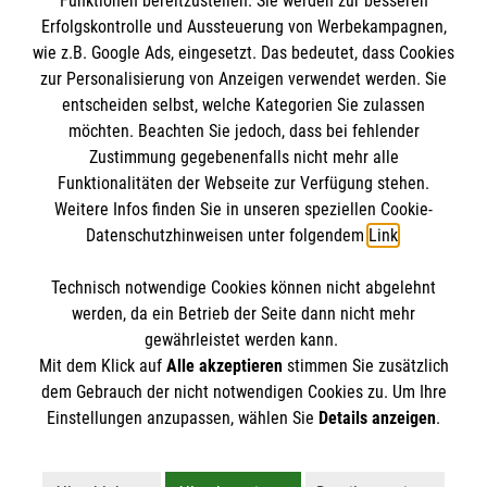
Funktionen bereitzustellen. Sie werden zur besseren
Erfolgskontrolle und Aussteuerung von Werbekampagnen,
Impressum
wie z.B. Google Ads, eingesetzt. Das bedeutet, dass Cookies
Datenschutz
Die Malteser
zur Personalisierung von Anzeigen verwendet werden. Sie
Barrierefreiheit
entscheiden selbst, welche Kategorien Sie zulassen
Kontakt
möchten. Beachten Sie jedoch, dass bei fehlender
Malteser in Deutschland
Zustimmung gegebenenfalls nicht mehr alle
Malteserorden
Funktionalitäten der Webseite zur Verfügung stehen.
Spendenkonto
Weitere Infos finden Sie in unseren speziellen Cookie-
Sharepoint
Datenschutzhinweisen unter folgendem
Link
.
Empfänger: Malteser Hilfsdienst e.V.
Technisch notwendige Cookies können nicht abgelehnt
Bank: Pax-Bank
So finden Sie uns
werden, da ein Betrieb der Seite dann nicht mehr
IBAN: DE26 3706 0120 1201 2260 11
gewährleistet werden kann.
Mit dem Klick auf
Alle akzeptieren
stimmen Sie zusätzlich
BIC: GENODED1PA7
Dr.-Wilhelm-Külz-Straße 1 b
dem Gebrauch der nicht notwendigen Cookies zu. Um Ihre
Der Malteser Hilfsdienst e.V. ist als eingetragene
Einstellungen anzupassen, wählen Sie
Details anzeigen
.
01796 Pirna
gemeinnützige Organisation von der Körperschaft- und
Gewerbesteuer befreit.