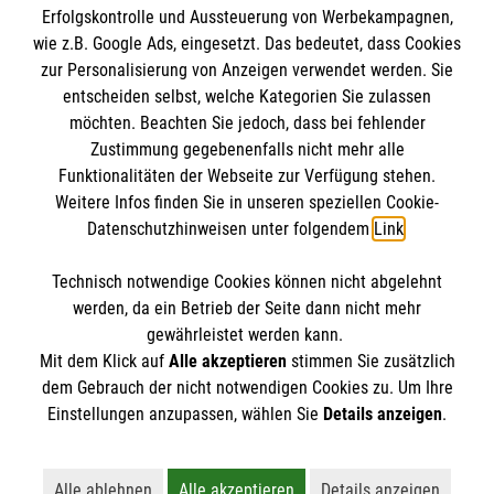
Erfolgskontrolle und Aussteuerung von Werbekampagnen,
Impressum
wie z.B. Google Ads, eingesetzt. Das bedeutet, dass Cookies
Datenschutz
Die Malteser
zur Personalisierung von Anzeigen verwendet werden. Sie
Barrierefreiheit
entscheiden selbst, welche Kategorien Sie zulassen
Kontakt
möchten. Beachten Sie jedoch, dass bei fehlender
Malteser in Deutschland
Zustimmung gegebenenfalls nicht mehr alle
Funktionalitäten der Webseite zur Verfügung stehen.
Malteserorden
Spendenkonto
Weitere Infos finden Sie in unseren speziellen Cookie-
Sharepoint
Datenschutzhinweisen unter folgendem
Link
.
Empfänger: Malteser Hilfsdienst e.V.
Technisch notwendige Cookies können nicht abgelehnt
Bank: Pax-Bank
So finden Sie uns
werden, da ein Betrieb der Seite dann nicht mehr
IBAN: DE26 3706 0120 1201 2260 11
gewährleistet werden kann.
Mit dem Klick auf
Alle akzeptieren
stimmen Sie zusätzlich
BIC: GENODED1PA7
Dr.-Wilhelm-Külz-Straße 1 b
dem Gebrauch der nicht notwendigen Cookies zu. Um Ihre
Der Malteser Hilfsdienst e.V. ist als eingetragene
Einstellungen anzupassen, wählen Sie
Details anzeigen
.
01796 Pirna
gemeinnützige Organisation von der Körperschaft- und
Gewerbesteuer befreit.
Telefon:
03501 467835
Alle ablehnen
Alle akzeptieren
Details anzeigen