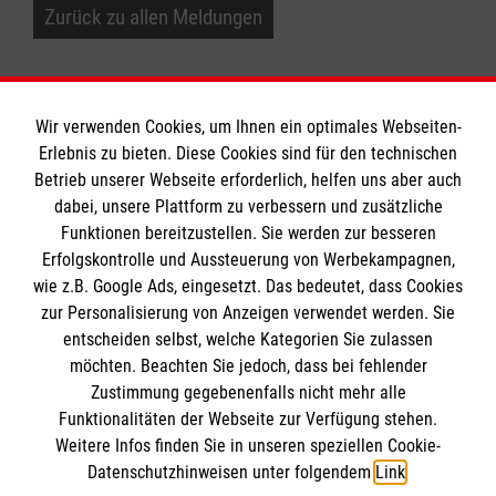
Zurück zu allen Meldungen
Wir verwenden Cookies, um Ihnen ein optimales Webseiten-
Erlebnis zu bieten. Diese Cookies sind für den technischen
Informationen
Betrieb unserer Webseite erforderlich, helfen uns aber auch
dabei, unsere Plattform zu verbessern und zusätzliche
Funktionen bereitzustellen. Sie werden zur besseren
Erfolgskontrolle und Aussteuerung von Werbekampagnen,
Impressum
wie z.B. Google Ads, eingesetzt. Das bedeutet, dass Cookies
Datenschutz
Die Malteser
zur Personalisierung von Anzeigen verwendet werden. Sie
Barrierefreiheit
entscheiden selbst, welche Kategorien Sie zulassen
Kontakt
möchten. Beachten Sie jedoch, dass bei fehlender
Malteser in Deutschland
Zustimmung gegebenenfalls nicht mehr alle
Malteserorden
Funktionalitäten der Webseite zur Verfügung stehen.
Spendenkonto
Weitere Infos finden Sie in unseren speziellen Cookie-
Sharepoint
Datenschutzhinweisen unter folgendem
Link
.