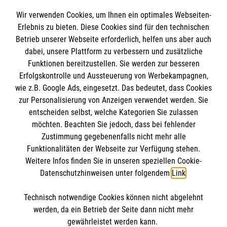
Wir verwenden Cookies, um Ihnen ein optimales Webseiten-
Erlebnis zu bieten. Diese Cookies sind für den technischen
Betrieb unserer Webseite erforderlich, helfen uns aber auch
Informationen
dabei, unsere Plattform zu verbessern und zusätzliche
Funktionen bereitzustellen. Sie werden zur besseren
Erfolgskontrolle und Aussteuerung von Werbekampagnen,
Impressum
wie z.B. Google Ads, eingesetzt. Das bedeutet, dass Cookies
Datenschutz
Die Malteser
zur Personalisierung von Anzeigen verwendet werden. Sie
Barrierefreiheit
entscheiden selbst, welche Kategorien Sie zulassen
Kontakt
möchten. Beachten Sie jedoch, dass bei fehlender
Malteser in Deutschland
Zustimmung gegebenenfalls nicht mehr alle
Funktionalitäten der Webseite zur Verfügung stehen.
Malteserorden
Spendenkonto
Weitere Infos finden Sie in unseren speziellen Cookie-
Sharepoint
Datenschutzhinweisen unter folgendem
Link
.
Empfänger: Malteser Hilfsdienst e.V.
Technisch notwendige Cookies können nicht abgelehnt
Bank: Pax-Bank
So finden Sie uns
werden, da ein Betrieb der Seite dann nicht mehr
IBAN: DE86370601201201211448
gewährleistet werden kann.