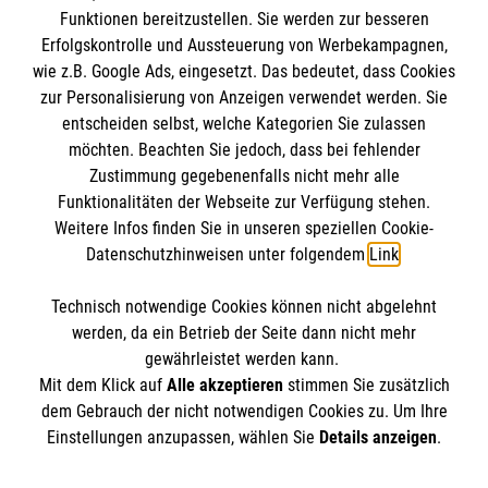
Funktionen bereitzustellen. Sie werden zur besseren
Erfolgskontrolle und Aussteuerung von Werbekampagnen,
Impressum
wie z.B. Google Ads, eingesetzt. Das bedeutet, dass Cookies
Datenschutz
Die Malteser
zur Personalisierung von Anzeigen verwendet werden. Sie
Barrierefreiheit
entscheiden selbst, welche Kategorien Sie zulassen
Kontakt
möchten. Beachten Sie jedoch, dass bei fehlender
Malteser in Deutschland
Zustimmung gegebenenfalls nicht mehr alle
Malteserorden
Funktionalitäten der Webseite zur Verfügung stehen.
Spendenkonto
Weitere Infos finden Sie in unseren speziellen Cookie-
Sharepoint
Datenschutzhinweisen unter folgendem
Link
.
Empfänger: Malteser Hilfsdienst e.V.
Technisch notwendige Cookies können nicht abgelehnt
Bank: Pax-Bank
So finden Sie uns
werden, da ein Betrieb der Seite dann nicht mehr
IBAN: DE86370601201201211448
gewährleistet werden kann.
Mit dem Klick auf
Alle akzeptieren
stimmen Sie zusätzlich
BIC: GENODED1PA7
Adalbert-Stifter-Straße 15
dem Gebrauch der nicht notwendigen Cookies zu. Um Ihre
Der Malteser Hilfsdienst e.V. ist als eingetragene
Einstellungen anzupassen, wählen Sie
Details anzeigen
.
65375 Oestrich-Winkel
gemeinnützige Organisation von der Körperschaft- und
Telefon: