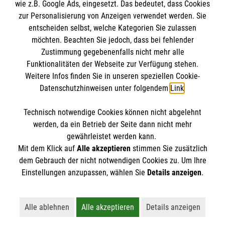
wie z.B. Google Ads, eingesetzt. Das bedeutet, dass Cookies
Datenschutz
Die Malteser
zur Personalisierung von Anzeigen verwendet werden. Sie
Kontakt
entscheiden selbst, welche Kategorien Sie zulassen
möchten. Beachten Sie jedoch, dass bei fehlender
Malteser in Deutschland
Zustimmung gegebenenfalls nicht mehr alle
Funktionalitäten der Webseite zur Verfügung stehen.
Malteserorden
Spendenkonto
Weitere Infos finden Sie in unseren speziellen Cookie-
Sharepoint
Datenschutzhinweisen unter folgendem
Link
.
Empfänger: Malteser Hilfsdienst e.V.
Technisch notwendige Cookies können nicht abgelehnt
Bank: Pax-Bank für Kirche und Caritas eG
So finden Sie uns
werden, da ein Betrieb der Seite dann nicht mehr
IBAN: DE60370601201201206290
gewährleistet werden kann.
Mit dem Klick auf
Alle akzeptieren
stimmen Sie zusätzlich
BIC: GENODED1PA7
Prof.-Katerkamp-Str. 1
dem Gebrauch der nicht notwendigen Cookies zu. Um Ihre
Der Malteser Hilfsdienst e.V. ist als eingetragene
Einstellungen anzupassen, wählen Sie
Details anzeigen
.
48607 Ochtrup
gemeinnützige Organisation von der Körperschaft- und
Telefon: 02553 5577
Gewerbesteuer befreit.
info.ochtrup@malteser.org
Alle ablehnen
Alle akzeptieren
Details anzeigen
Lehnt alle nicht-essentiellen Cookies ab
Akzeptiert alle Cookies einschließl
Öffnet detaillie