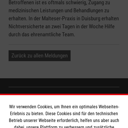
Betroffenen ist es oftmals schwierig, Zugang zu
medizinischen Leistungen und Behandlungen zu
erhalten. In der Malteser-Praxis in Duisburg erhalten
Nichtversicherte an zwei Tagen in der Woche Hilfe
durch das ehrenamtliche Team.
Zurück zu allen Meldungen
Informationen
Wir verwenden Cookies, um Ihnen ein optimales Webseiten-
Erlebnis zu bieten. Diese Cookies sind für den technischen
Impressum
Betrieb unserer Webseite erforderlich, helfen uns aber auch
dabei, unsere Plattform zu verbessern und zusätzliche
Datenschutz