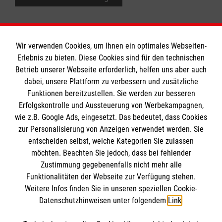
Wir verwenden Cookies, um Ihnen ein optimales Webseiten-
Erlebnis zu bieten. Diese Cookies sind für den technischen
Informationen
Betrieb unserer Webseite erforderlich, helfen uns aber auch
dabei, unsere Plattform zu verbessern und zusätzliche
Funktionen bereitzustellen. Sie werden zur besseren
Erfolgskontrolle und Aussteuerung von Werbekampagnen,
Impressum
wie z.B. Google Ads, eingesetzt. Das bedeutet, dass Cookies
Datenschutz
Die Malteser
zur Personalisierung von Anzeigen verwendet werden. Sie
Barrierefreiheit
entscheiden selbst, welche Kategorien Sie zulassen
Kontakt
möchten. Beachten Sie jedoch, dass bei fehlender
Malteserorden
Zustimmung gegebenenfalls nicht mehr alle
Malteser Jugend
Funktionalitäten der Webseite zur Verfügung stehen.
So finden Sie uns
Weitere Infos finden Sie in unseren speziellen Cookie-
Malteser International
Datenschutzhinweisen unter folgendem
Link
.
Sharepoint
Malteser Landesgeschäftsstelle Niedersachsen