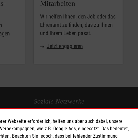
s-
Mitarbeiten
Wir helfen Ihnen, den Job oder das
Ehrenamt zu finden, das zu Ihnen
m
und Ihrem Leben passt.
agen
Jetzt engagieren
Soziale Netzwerke
rer Webseite erforderlich, helfen uns aber auch dabei, unsere
 Werbekampagnen, wie z.B. Google Ads, eingesetzt. Das bedeutet,
chten. Beachten Sie jedoch, dass bei fehlender Zustimmung