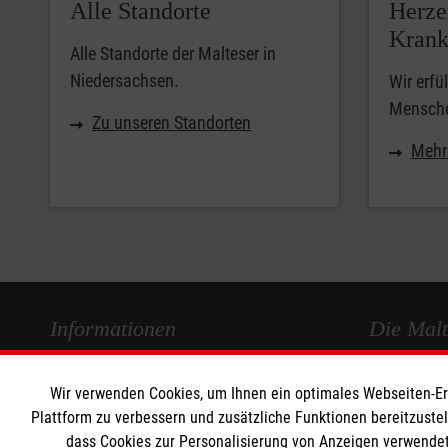
Alle Standorte
Herze
Kran
Alle Standorte der Malteser in
Niedersachsen.
Wir erfü
Mensche
Zu unseren Standorten
Mehr
Informationen
Die Malt
Impressum
Malteseror
Wir verwenden Cookies, um Ihnen ein optimales Webseiten-Erle
Datenschutz
Malteser J
Plattform zu verbessern und zusätzliche Funktionen bereitzuste
dass Cookies zur Personalisierung von Anzeigen verwendet
Barrierefreiheit
Malteser In