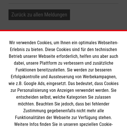
Zurück zu allen Meldungen
Wir verwenden Cookies, um Ihnen ein optimales Webseiten-
Erlebnis zu bieten. Diese Cookies sind für den technischen
Informationen
Betrieb unserer Webseite erforderlich, helfen uns aber auch
dabei, unsere Plattform zu verbessern und zusätzliche
Funktionen bereitzustellen. Sie werden zur besseren
Erfolgskontrolle und Aussteuerung von Werbekampagnen,
Impressum
wie z.B. Google Ads, eingesetzt. Das bedeutet, dass Cookies
Datenschutz
Die Malteser
zur Personalisierung von Anzeigen verwendet werden. Sie
Barrierefreiheit
entscheiden selbst, welche Kategorien Sie zulassen
Kontakt
möchten. Beachten Sie jedoch, dass bei fehlender
Malteserorden
Zustimmung gegebenenfalls nicht mehr alle
Malteser Jugend
Funktionalitäten der Webseite zur Verfügung stehen.
So finden Sie uns
Weitere Infos finden Sie in unseren speziellen Cookie-
Malteser International