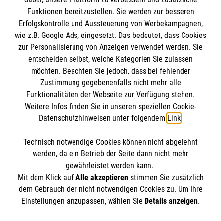
Funktionen bereitzustellen. Sie werden zur besseren
Erfolgskontrolle und Aussteuerung von Werbekampagnen,
Impressum
wie z.B. Google Ads, eingesetzt. Das bedeutet, dass Cookies
Datenschutz
Die Malteser
zur Personalisierung von Anzeigen verwendet werden. Sie
Barrierefreiheit
entscheiden selbst, welche Kategorien Sie zulassen
Kontakt
möchten. Beachten Sie jedoch, dass bei fehlender
Malteserorden
Zustimmung gegebenenfalls nicht mehr alle
Malteser Jugend
Funktionalitäten der Webseite zur Verfügung stehen.
So finden Sie uns
Weitere Infos finden Sie in unseren speziellen Cookie-
Malteser International
Datenschutzhinweisen unter folgendem
Link
.
Sharepoint
Malteser Landesgeschäftsstelle Niedersachsen
Technisch notwendige Cookies können nicht abgelehnt
Grupenstraße 4
Soziale Netzwerke
werden, da ein Betrieb der Seite dann nicht mehr
30159 Hannover
gewährleistet werden kann.
Mit dem Klick auf
Alle akzeptieren
stimmen Sie zusätzlich
Telefon:
0221 98220
dem Gebrauch der nicht notwendigen Cookies zu. Um Ihre
E-Mail:
malteser@malteser.org
Der Malteser Hilfsdienst e.V. ist als eingetragene
Einstellungen anzupassen, wählen Sie
Details anzeigen
.
gemeinnützige Organisation von der Körperschaft- und