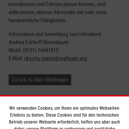
koordinieren und Fahrten planen können, sind
willkommen, ebenso Allrounder mit oder ohne
handwerkliche Fähigkeiten.
Information und Anmeldung zum Infoabend:
Andrea Eckhoff-Rosenbaum
Mobil: (0151) 16941813
E-Mail:
rikscha.seelze@malteser.org
Zurück zu allen Meldungen
Wir verwenden Cookies, um Ihnen ein optimales Webseiten-
Erlebnis zu bieten. Diese Cookies sind für den technischen
Informationen
Betrieb unserer Webseite erforderlich, helfen uns aber auch
dabei, unsere Plattform zu verbessern und zusätzliche