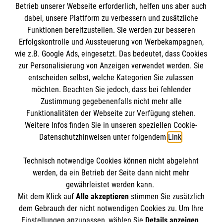
Informationen
Betrieb unserer Webseite erforderlich, helfen uns aber auch
dabei, unsere Plattform zu verbessern und zusätzliche
Funktionen bereitzustellen. Sie werden zur besseren
Erfolgskontrolle und Aussteuerung von Werbekampagnen,
Impressum
wie z.B. Google Ads, eingesetzt. Das bedeutet, dass Cookies
Datenschutz
Die Malteser
zur Personalisierung von Anzeigen verwendet werden. Sie
Barrierefreiheit
entscheiden selbst, welche Kategorien Sie zulassen
Kontakt
möchten. Beachten Sie jedoch, dass bei fehlender
Malteserorden
Zustimmung gegebenenfalls nicht mehr alle
Malteser Jugend
Funktionalitäten der Webseite zur Verfügung stehen.
So finden Sie uns
Weitere Infos finden Sie in unseren speziellen Cookie-
Malteser International
Datenschutzhinweisen unter folgendem
Link
.
Sharepoint
Malteser Landesgeschäftsstelle Niedersachsen
Technisch notwendige Cookies können nicht abgelehnt
Grupenstraße 4
Soziale Netzwerke
werden, da ein Betrieb der Seite dann nicht mehr
30159 Hannover
gewährleistet werden kann.
Mit dem Klick auf
Alle akzeptieren
stimmen Sie zusätzlich
Telefon:
0221 98220
dem Gebrauch der nicht notwendigen Cookies zu. Um Ihre
E-Mail:
malteser@malteser.org
Der Malteser Hilfsdienst e.V. ist als eingetragene
Einstellungen anzupassen, wählen Sie
Details anzeigen
.