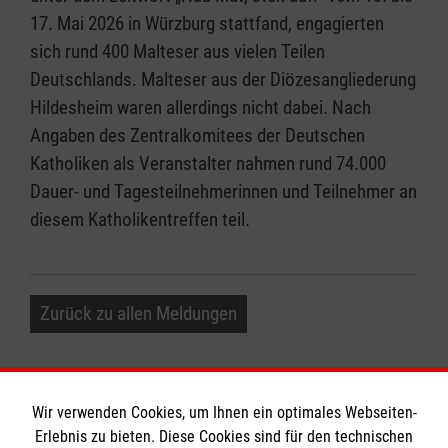
17. Mai 2026 in Würzburg stattfand, engagierten
sich rund 400 Malteser aus vielen Teilen
Deutschlands. Malteser aus der Diözesangliederung
Hildesheim waren allerdings nicht dabei. Nach
Angaben des Zentralkomitees der Deutschen
Katholiken als Veranstalter nahmen rund 74.000
Dauer- und Tagesteilnehmerinnen und Teilnehmer an
diesem Katholikentreffen teil.
Zurück zu allen Meldungen
Wir verwenden Cookies, um Ihnen ein optimales Webseiten-
Erlebnis zu bieten. Diese Cookies sind für den technischen