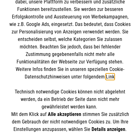
dabei, unsere Plattform zu verbessern und zusätzliche
Funktionen bereitzustellen. Sie werden zur besseren
Erfolgskontrolle und Aussteuerung von Werbekampagnen,
Impressum
wie z.B. Google Ads, eingesetzt. Das bedeutet, dass Cookies
Datenschutz
Die Malteser
zur Personalisierung von Anzeigen verwendet werden. Sie
Barrierefreiheit
entscheiden selbst, welche Kategorien Sie zulassen
Kontakt
möchten. Beachten Sie jedoch, dass bei fehlender
Malteserorden
Zustimmung gegebenenfalls nicht mehr alle
Malteser Jugend
Funktionalitäten der Webseite zur Verfügung stehen.
So finden Sie uns
Weitere Infos finden Sie in unseren speziellen Cookie-
Malteser International
Datenschutzhinweisen unter folgendem
Link
.
Sharepoint
Malteser Landesgeschäftsstelle Niedersachsen
Technisch notwendige Cookies können nicht abgelehnt
Grupenstraße 4
Soziale Netzwerke
werden, da ein Betrieb der Seite dann nicht mehr
30159 Hannover
gewährleistet werden kann.
Mit dem Klick auf
Alle akzeptieren
stimmen Sie zusätzlich
Telefon:
0221 98220
dem Gebrauch der nicht notwendigen Cookies zu. Um Ihre
E-Mail:
malteser@malteser.org
Der Malteser Hilfsdienst e.V. ist als eingetragene
Einstellungen anzupassen, wählen Sie
Details anzeigen
.
gemeinnützige Organisation von der Körperschaft- und