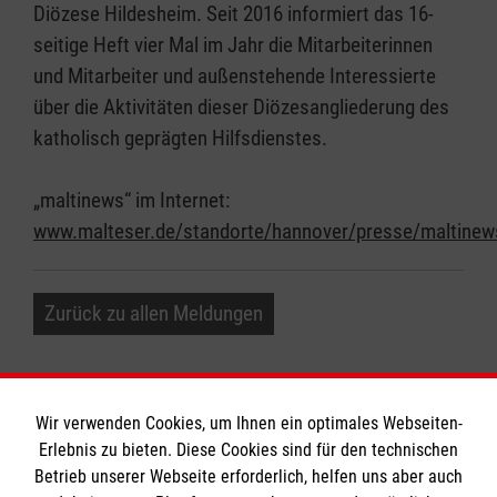
Diözese Hildesheim. Seit 2016 informiert das 16-
seitige Heft vier Mal im Jahr die Mitarbeiterinnen
und Mitarbeiter und außenstehende Interessierte
über die Aktivitäten dieser Diözesangliederung des
katholisch geprägten Hilfsdienstes.
„maltinews“ im Internet:
www.malteser.de/standorte/hannover/presse/maltinew
Zurück zu allen Meldungen
Wir verwenden Cookies, um Ihnen ein optimales Webseiten-
Erlebnis zu bieten. Diese Cookies sind für den technischen
Informationen
Betrieb unserer Webseite erforderlich, helfen uns aber auch