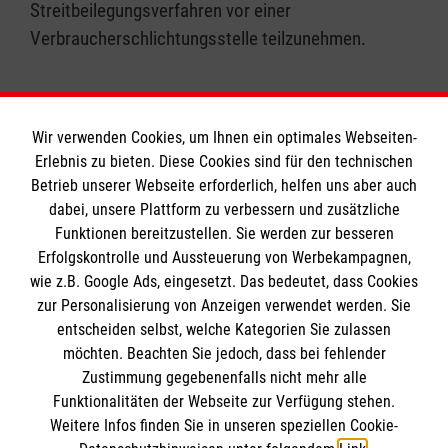
Streitbeilegungsverfahren vor einer
Verbraucherschlichtungsstelle teilzunehmen.
Wir verwenden Cookies, um Ihnen ein optimales Webseiten-
Erlebnis zu bieten. Diese Cookies sind für den technischen
Informationen
Betrieb unserer Webseite erforderlich, helfen uns aber auch
dabei, unsere Plattform zu verbessern und zusätzliche
Funktionen bereitzustellen. Sie werden zur besseren
Erfolgskontrolle und Aussteuerung von Werbekampagnen,
Impressum
wie z.B. Google Ads, eingesetzt. Das bedeutet, dass Cookies
Datenschutz
Die Malteser
zur Personalisierung von Anzeigen verwendet werden. Sie
Barrierefreiheit
entscheiden selbst, welche Kategorien Sie zulassen
Kontakt
möchten. Beachten Sie jedoch, dass bei fehlender
Malteser in Deutschland
Zustimmung gegebenenfalls nicht mehr alle
Funktionalitäten der Webseite zur Verfügung stehen.
Malteserorden
Spendenkonto
Weitere Infos finden Sie in unseren speziellen Cookie-
Sharepoint