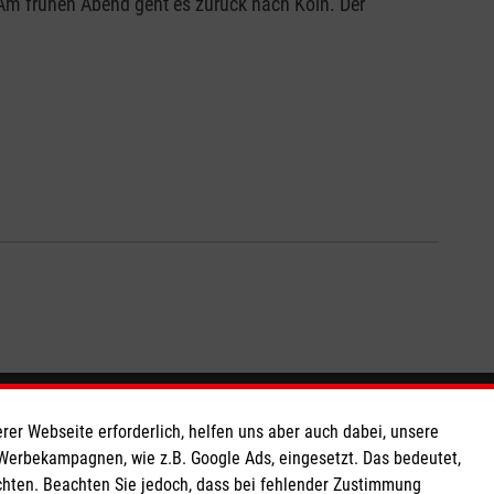
. Am frühen Abend geht es zurück nach Köln. Der
So finden Sie uns
rer Webseite erforderlich, helfen uns aber auch dabei, unsere
 Werbekampagnen, wie z.B. Google Ads, eingesetzt. Das bedeutet,
chten. Beachten Sie jedoch, dass bei fehlender Zustimmung
 e.V.
Breite Straße 69