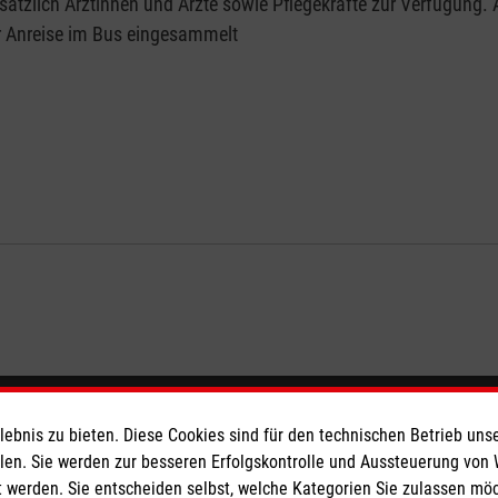
zusätzlich Ärztinnen und Ärzte sowie Pflegekräfte zur Verfügung
der Anreise im Bus eingesammelt
eser
Spendenkonto
bnis zu bieten. Diese Cookies sind für den technischen Betrieb unse
llen. Sie werden zur besseren Erfolgskontrolle und Aussteuerung von
 werden. Sie entscheiden selbst, welche Kategorien Sie zulassen mö
 Deutschland
Empfänger: Malteser Hilfsdienst