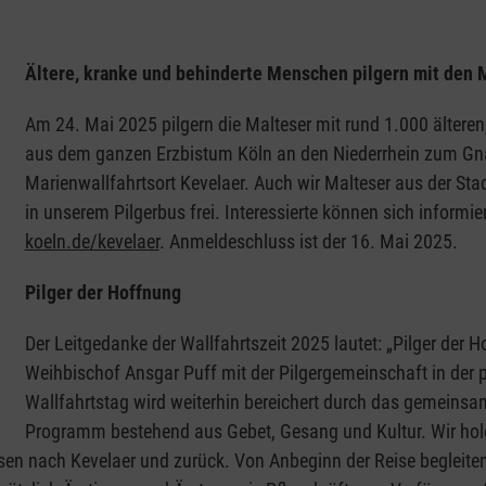
Ältere, kranke und behinderte Menschen pilgern mit den 
Am 24. Mai 2025 pilgern die Malteser mit rund 1.000 älter
aus dem ganzen Erzbistum Köln an den Niederrhein zum Gnade
Marienwallfahrtsort Kevelaer. Auch wir Malteser aus der Sta
in unserem Pilgerbus frei. Interessierte können sich inform
koeln.de/kevelaer
. Anmeldeschluss ist der 16. Mai 2025.
Pilger der Hoffnung
Der Leitgedanke der Wallfahrtszeit 2025 lautet: „Pilger der H
Weihbischof Ansgar Puff mit der Pilgergemeinschaft in der p
Wallfahrtstag wird weiterhin bereichert durch das gemeins
Programm bestehend aus Gebet, Gesang und Kultur. Wir hole
sen nach Kevelaer und zurück. Von Anbeginn der Reise begleite