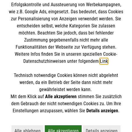
Erfolgskontrolle und Aussteuerung von Werbekampagnen,
Impressum
wie z.B. Google Ads, eingesetzt. Das bedeutet, dass Cookies
Datenschutz
Die Malteser
zur Personalisierung von Anzeigen verwendet werden. Sie
Barrierefreiheit
entscheiden selbst, welche Kategorien Sie zulassen
Kontakt
möchten. Beachten Sie jedoch, dass bei fehlender
Malteser in Deutschland
Zustimmung gegebenenfalls nicht mehr alle
Funktionalitäten der Webseite zur Verfügung stehen.
Malteserorden
Spendenkonto
Weitere Infos finden Sie in unseren speziellen Cookie-
Sharepoint
Datenschutzhinweisen unter folgendem
Link
.
Empfänger: Malteser Hilfsdienst e.V.
Technisch notwendige Cookies können nicht abgelehnt
Bank: Pax-Bank
So finden Sie uns
werden, da ein Betrieb der Seite dann nicht mehr
IBAN: DE93370601201201210352
gewährleistet werden kann.
Mit dem Klick auf
Alle akzeptieren
stimmen Sie zusätzlich
BIC: GENODED1PA7
Breite Straße 69
dem Gebrauch der nicht notwendigen Cookies zu. Um Ihre
Der Malteser Hilfsdienst e.V. ist als eingetragene
Einstellungen anzupassen, wählen Sie
Details anzeigen
.
41460 Neuss
gemeinnützige Organisation von der Körperschaft- und
Telefon: 02131 880960
Gewerbesteuer befreit.
​​​​​​​info.neuss@malteser.org
Alle ablehnen
Alle akzeptieren
Details anzeigen