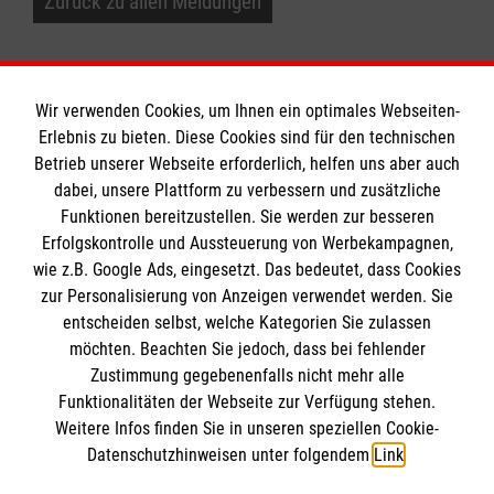
Zurück zu allen Meldungen
Wir verwenden Cookies, um Ihnen ein optimales Webseiten-
Erlebnis zu bieten. Diese Cookies sind für den technischen
Informationen
Betrieb unserer Webseite erforderlich, helfen uns aber auch
dabei, unsere Plattform zu verbessern und zusätzliche
Funktionen bereitzustellen. Sie werden zur besseren
Erfolgskontrolle und Aussteuerung von Werbekampagnen,
Impressum
wie z.B. Google Ads, eingesetzt. Das bedeutet, dass Cookies
Datenschutz
Die Malteser
zur Personalisierung von Anzeigen verwendet werden. Sie
Barrierefreiheit
entscheiden selbst, welche Kategorien Sie zulassen
Kontakt
möchten. Beachten Sie jedoch, dass bei fehlender
Malteser in Deutschland
Zustimmung gegebenenfalls nicht mehr alle
Malteserorden
Funktionalitäten der Webseite zur Verfügung stehen.
Spendenkonto
Weitere Infos finden Sie in unseren speziellen Cookie-
Sharepoint
Datenschutzhinweisen unter folgendem
Link
.
Empfänger: Malteser Hilfsdienst e.V.