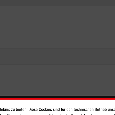
eser
Spendenkonto
bnis zu bieten. Diese Cookies sind für den technischen Betrieb unse