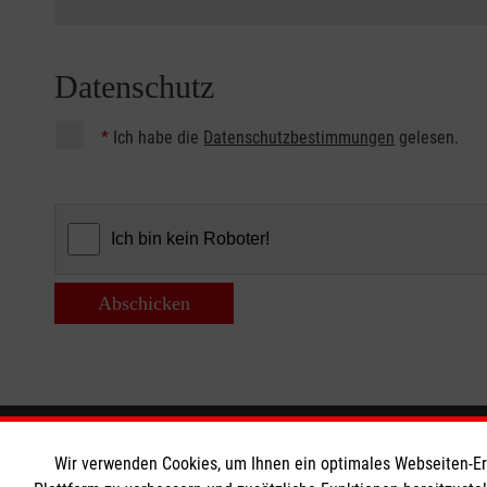
Datenschutz
*
Ich habe die
Datenschutzbestimmungen
gelesen.
Abschicken
Informationen
Die Malt
Wir verwenden Cookies, um Ihnen ein optimales Webseiten-Erle